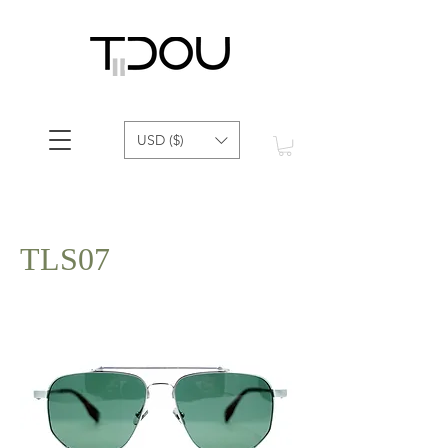
USD ($)
TLS07