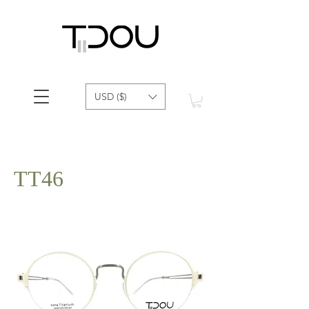
USD ($)
TT46