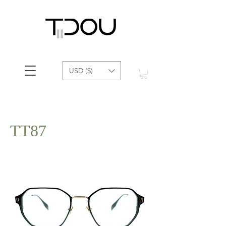
USD ($)
TT87